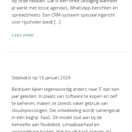
op orde hebben. Dat is een flinke uitdaging wanneer
je werkt met losse agenda’s, WhatsApp-berichten en
spreadsheets. Een CRM-systeem speciaal ingericht
voor rijscholen biedt […]
Lees meer
Geplaatst op
16 januari 2026
Bedrijven kijken tegenwoordig anders naar IT dan tien
jaar geleden. In plaats van software te kopen en zelf
te beheren, maken ze steeds vaker gebruik van
cloudoplossingen. Die ontwikkeling wordt samengevat
in één begrip: XaaS. Dit model sluit aan bij de
behoefte aan flexibiliteit, schaalbaarheid en
voorspelbare kosten. Wat houdt XaaS precies in?