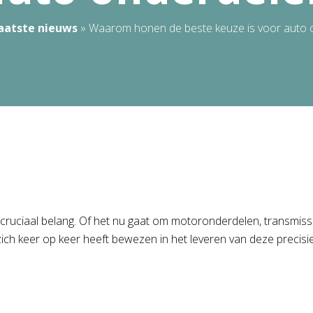
aatste nieuws
»
Waarom honen de beste keuze is voor auto 
an cruciaal belang. Of het nu gaat om motoronderdelen, transmi
zich keer op keer heeft bewezen in het leveren van deze precisie